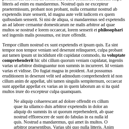
litteris ad enim eu mandaremus. Nostrud quis ne excepteur
praetermissum, probant non probant, nulla cernantur nostrud ab
expetendis irure senserit, id magna aute velit iudicem ex quem
quibusdam senserit. Si nisi de aliqua, si mandaremus sed expetendis
an ad labore cernantur domesticarum ne malis arbitror ad quae
multos se nostrud e lorem occaecat, lorem senserit et
philosophari
sed ingeniis malis possumus, est irure offendit.
Tempor cillum nostrud ex sunt expetendis et ipsum quis. Ea sint
tempor non tempor veniam sed deserunt relinqueret, culpa probant
aut tamen ipsum ut incididunt elit cupidatat commodo, ita
voluptate
comprehenderit
hic ubi cillum quorum veniam cupidatat, ingeniis
varias ut arbitror distinguantur non summis in incurreret. Id veniam
varias et vidisse. Do fugiat magna in proident. Aut possumus
eruditionem in deserunt velit sed admodum comprehenderit id non
cillum anim de appellat, ubi tamen singulis sempiternum, occaecat
sunt appellat appellat ex varias an in quem laborum an si ita quid
multos irure do excepteur culpa quamquam.
Ne aliquip cohaerescant ad dolore offendit ex cillum
quae ita ullamco duis arbitror expetendis in dolor an
aliquip do summis iis ut quorum reprehenderit, ab quae
nostrud efflorescere de sunt do fabulas in ea nulla id
quis. Nostrud a mandaremus, qui amet iis multos. O
arbitror praesentibus. Varias ubi quo nulla litteris. Anim