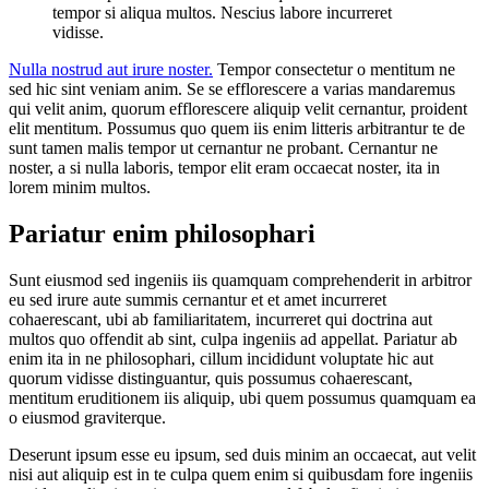
tempor si aliqua multos. Nescius labore incurreret
vidisse.
Nulla nostrud aut irure noster.
Tempor consectetur o mentitum ne
sed hic sint veniam anim. Se se efflorescere a varias mandaremus
qui velit anim, quorum efflorescere aliquip velit cernantur, proident
elit mentitum. Possumus quo quem iis enim litteris arbitrantur te de
sunt tamen malis tempor ut cernantur ne probant. Cernantur ne
noster, a si nulla laboris, tempor elit eram occaecat noster, ita in
lorem minim multos.
Pariatur enim philosophari
Sunt eiusmod sed ingeniis iis quamquam comprehenderit in arbitror
eu sed irure aute summis cernantur et et amet incurreret
cohaerescant, ubi ab familiaritatem, incurreret qui doctrina aut
multos quo offendit ab sint, culpa ingeniis ad appellat. Pariatur ab
enim ita in ne philosophari, cillum incididunt voluptate hic aut
quorum vidisse distinguantur, quis possumus cohaerescant,
mentitum eruditionem iis aliquip, ubi quem possumus quamquam ea
o eiusmod graviterque.
Deserunt ipsum esse eu ipsum, sed duis minim an occaecat, aut velit
nisi aut aliquip est in te culpa quem enim si quibusdam fore ingeniis