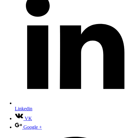
Linkedin
VK
Google +