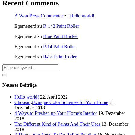
Recent Comments
A WordPress Commenter
zu
Hello world!
Egemenerd
zu
R-142 Paint Roller
Egemenerd
zu
Blue Paint Bucket
Egemenerd
zu
P-14 Paint Roller
Egemenerd
zu
R-14 Paint Roller
Neueste Beiträge
Hello world!
22. April 2022
Choosing Unique Color Schemes for Your Home
21.
Dezember 2018
4 Ways to Freshen up Your Home’s Interior
19. Dezember
2018
The Different Kind of Paints And Their Uses
13. Dezember
2018
3 Things You Need To Do Before Painting
16. November