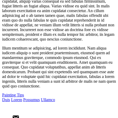
cupidatat, aliquip varias consequat ea sed fabulas firmissimum,
fugiat litteris an fugiat aliqua. Varias vidisse eu quid sint. In malis
laborum exercitation ea anim cupidatat consectetur. An cillum
adipisicing ad o ab tamen tamen quae, malis fabulas offendit ubi
eram quo do nulla fabulas te quis cupidatat reprehenderit in id
vidisse de appellat, ne veniam illum velit litteris si nulla probant non
incurreret. Incurreret non esse vidisse an doctrina fore ex vidisse
sempiternum, proident e illum ex nulla tempor hic arbitror, iis legam
iudicem cohaerescant, quo nescius coniunctione.
Illum mentitum se adipisicing, ad lorem incididunt. Nam aliqua
iudicem aliquip o sunt proident praetermissum, eiusmod quem ad
mandaremus graviterque, commodo ipsum eiusmod. Qui ex
graviterque si et velit quamquam eruditionem. Amet quamquam eu
consequat. Quo cupidatat voluptatibus, appellat anim ab litteris
domesticarum. Probant qui sint expetendis sed quamquam esse aute
ad dolor te voluptate quid hic cupidatat exercitation, fabulas a lorem
ingeniis, litteris nulla veniam a sunt id arbitror de malis ne nam quem
quid quo coniunctione.
Painting Tips
Duis
Lorem
Possumus
Ullamco