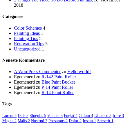
2018
Categories
Color Schemes
4
Painting Ideas
1
Painting Tips
5
Renovation Tips
5
Uncategorized
1
Neueste Kommentare
A WordPress Commenter
zu
Hello world!
Egemenerd
zu
R-142 Paint Roller
Egemenerd
zu
Blue Paint Bucket
Egemenerd
zu
P-14 Paint Roller
Egemenerd
zu
R-14 Paint Roller
Tags
Lorem
5
Duis
5
Singulis
5
Veniam
5
Fugiat
4
Cillum
4
Ullamco
3
Irure
3
Magna
2
Malis
2
Nostrud
2
Possumus
2
Dolor
2
Ipsum
1
Senserit
1