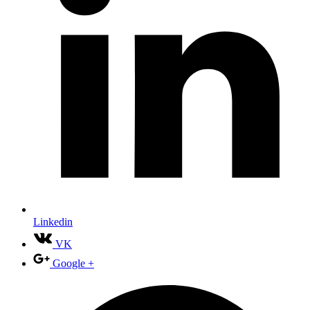
Linkedin
VK
Google +