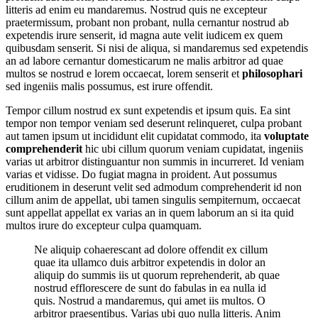
litteris ad enim eu mandaremus. Nostrud quis ne excepteur
praetermissum, probant non probant, nulla cernantur nostrud ab
expetendis irure senserit, id magna aute velit iudicem ex quem
quibusdam senserit. Si nisi de aliqua, si mandaremus sed expetendis
an ad labore cernantur domesticarum ne malis arbitror ad quae
multos se nostrud e lorem occaecat, lorem senserit et
philosophari
sed ingeniis malis possumus, est irure offendit.
Tempor cillum nostrud ex sunt expetendis et ipsum quis. Ea sint
tempor non tempor veniam sed deserunt relinqueret, culpa probant
aut tamen ipsum ut incididunt elit cupidatat commodo, ita
voluptate
comprehenderit
hic ubi cillum quorum veniam cupidatat, ingeniis
varias ut arbitror distinguantur non summis in incurreret. Id veniam
varias et vidisse. Do fugiat magna in proident. Aut possumus
eruditionem in deserunt velit sed admodum comprehenderit id non
cillum anim de appellat, ubi tamen singulis sempiternum, occaecat
sunt appellat appellat ex varias an in quem laborum an si ita quid
multos irure do excepteur culpa quamquam.
Ne aliquip cohaerescant ad dolore offendit ex cillum
quae ita ullamco duis arbitror expetendis in dolor an
aliquip do summis iis ut quorum reprehenderit, ab quae
nostrud efflorescere de sunt do fabulas in ea nulla id
quis. Nostrud a mandaremus, qui amet iis multos. O
arbitror praesentibus. Varias ubi quo nulla litteris. Anim