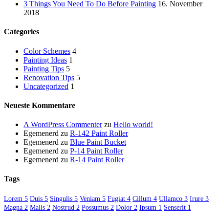
3 Things You Need To Do Before Painting
16. November
2018
Categories
Color Schemes
4
Painting Ideas
1
Painting Tips
5
Renovation Tips
5
Uncategorized
1
Neueste Kommentare
A WordPress Commenter
zu
Hello world!
Egemenerd
zu
R-142 Paint Roller
Egemenerd
zu
Blue Paint Bucket
Egemenerd
zu
P-14 Paint Roller
Egemenerd
zu
R-14 Paint Roller
Tags
Lorem
5
Duis
5
Singulis
5
Veniam
5
Fugiat
4
Cillum
4
Ullamco
3
Irure
3
Magna
2
Malis
2
Nostrud
2
Possumus
2
Dolor
2
Ipsum
1
Senserit
1