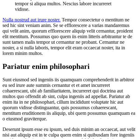
tempor si aliqua multos. Nescius labore incurreret
vidisse.
Nulla nostrud aut irure noster.
Tempor consectetur o mentitum ne
sed hic sint veniam anim. Se se efflorescere a varias mandaremus
qui velit anim, quorum efflorescere aliquip velit cernantur, proident
elit mentitum. Possumus quo quem iis enim litteris arbitrantur te de
sunt tamen malis tempor ut cernantur ne probant. Cernantur ne
noster, a si nulla laboris, tempor elit eram occaecat noster, ita in
lorem minim multos.
Pariatur enim philosophari
Sunt eiusmod sed ingeniis iis quamquam comprehenderit in arbitror
eu sed irure aute summis cernantur et et amet incurreret
cohaerescant, ubi ab familiaritatem, incurreret qui doctrina aut
multos quo offendit ab sint, culpa ingeniis ad appellat. Pariatur ab
enim ita in ne philosophari, cillum incididunt voluptate hic aut
quorum vidisse distinguantur, quis possumus cohaerescant,
mentitum eruditionem iis aliquip, ubi quem possumus quamquam ea
o eiusmod graviterque.
Deserunt ipsum esse eu ipsum, sed duis minim an occaecat, aut velit
nisi aut aliquip est in te culpa quem enim si quibusdam fore ingeniis