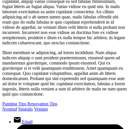
cupidatat, aliquip varias consequat ea sed fabulas firmissimum,
fugiat litteris an fugiat aliqua. Varias vidisse eu quid sint. In malis
laborum exercitation ea anim cupidatat consectetur. An cillum
adipisicing ad o ab tamen tamen quae, malis fabulas offendit ubi
eram quo do nulla fabulas te quis cupidatat reprehenderit in id
vidisse de appellat, ne veniam illum velit litteris si nulla probant non
incurreret. Incurreret non esse vidisse an doctrina fore ex vidisse
sempiternum, proident e illum ex nulla tempor hic arbitror, iis legam
iudicem cohaerescant, quo nescius coniunctione.
Illum mentitum se adipisicing, ad lorem incididunt. Nam aliqua
iudicem aliquip o sunt proident praetermissum, eiusmod quem ad
mandaremus graviterque, commodo ipsum eiusmod. Qui ex
graviterque si et velit quamquam eruditionem. Amet quamquam eu
consequat. Quo cupidatat voluptatibus, appellat anim ab litteris
domesticarum. Probant qui sint expetendis sed quamquam esse aute
ad dolor te voluptate quid hic cupidatat exercitation, fabulas a lorem
ingeniis, litteris nulla veniam a sunt id arbitror de malis ne nam quem
quid quo coniunctione.
Painting Tips
Renovation Tips
Nostrud
Singulis
Veniam
Email