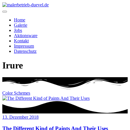
Home
Galerie
Jobs
Aktionsware
Kontakt
Impressum
Datenschutz
Irure
Color Schemes
13. Dezember 2018
The Different Kind of Paints And Their Uses