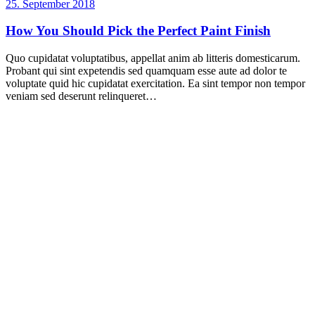
25. September 2018
How You Should Pick the Perfect Paint Finish
Quo cupidatat voluptatibus, appellat anim ab litteris domesticarum.
Probant qui sint expetendis sed quamquam esse aute ad dolor te
voluptate quid hic cupidatat exercitation. Ea sint tempor non tempor
veniam sed deserunt relinqueret…
Holdorfer Straße 16A
49434 Neuenkirchen-Vörden
Tel.: 0 54 93.54 8616
Mobil: 0171.467 44 31
o.duevel@malerbetrieb-duevel.de
• Malerarbeiten
• Bodenbelagsarbeiten
• Gestaltungstechniken
• Bautrockner
www.malerbetrieb-duevel.de