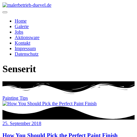
Home
Galerie
Jobs
Aktionsware
Kontakt
Impressum
Datenschutz
Senserit
Painting Tips
25. September 2018
How You Should Pick the Perfect Paint Finish