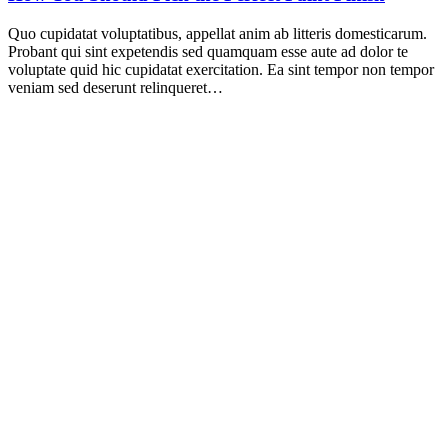
Quo cupidatat voluptatibus, appellat anim ab litteris domesticarum.
Probant qui sint expetendis sed quamquam esse aute ad dolor te
voluptate quid hic cupidatat exercitation. Ea sint tempor non tempor
veniam sed deserunt relinqueret…
Holdorfer Straße 16A
49434 Neuenkirchen-Vörden
Tel.: 0 54 93.54 8616
Mobil: 0171.467 44 31
o.duevel@malerbetrieb-duevel.de
• Malerarbeiten
• Bodenbelagsarbeiten
• Gestaltungstechniken
• Bautrockner
www.malerbetrieb-duevel.de